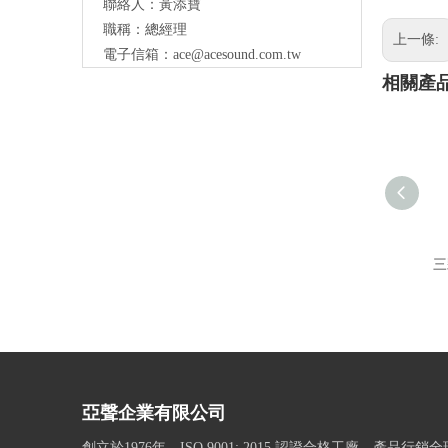
聯絡人：黃添寶
職稱：總經理
上一條:
電子信箱：
ace@acesound.com.tw
相關產
三
亞聲企業有限公司
創立於1976年，ISO 9001: 2015 認證合格工廠，產品行銷