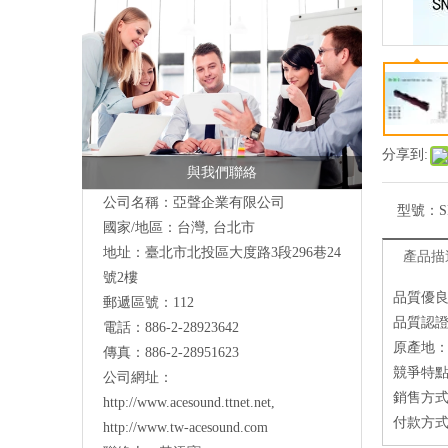
分享到:
與我們聯絡
公司名稱：亞聲企業有限公司
型號：
S
國家/地區：台灣, 台北市
地址：
臺北市北投區大度路3段296巷24
產品描
號2樓
品質優
郵遞區號：112
品質認證：I
電話：886-2-28923642
原產地
傳真：886-2-28951623
競爭特點
公司網址：
銷售方式
http://www.acesound.ttnet.net
,
付款方式
http://www.tw-acesound.com