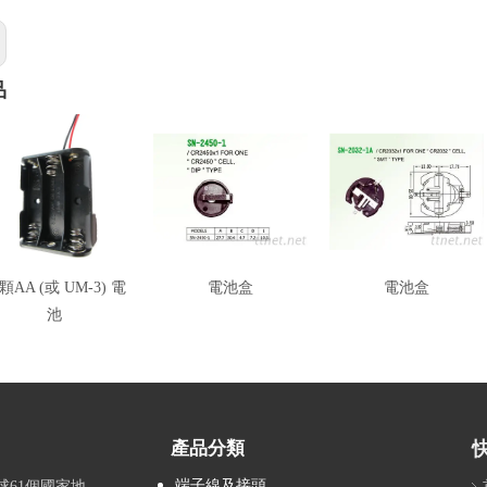
品
顆AA (或 UM-3) 電
電池盒
電池盒
池
產品分類
端子線及接頭
全球61個國家地