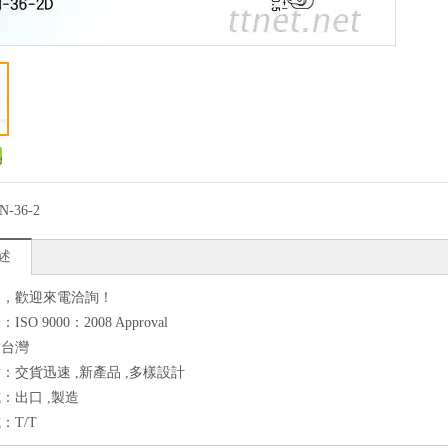
N-36-2
述
良，歡迎來電洽詢！
SO 9000：2008 Approval
：台灣
：交貨迅速 ,新產品 ,多樣設計
：出口 ,製造
：T/T