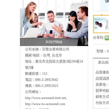
分享到:
與我們聯絡
公司名稱：亞聲企業有限公司
型號：
S
國家/地區：台灣, 台北市
地址：
臺北市北投區大度路3段296巷24
產品描
號2樓
品質優
郵遞區號：112
品質認證：I
電話：886-2-28923642
原產地
傳真：886-2-28951623
競爭特點
公司網址：
銷售方式
http://www.acesound.ttnet.net
,
付款方式
http://www.tw-acesound.com