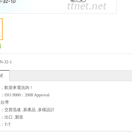
N-32-1
述
良，歡迎來電洽詢！
SO 9000：2008 Approval
：台灣
：交貨迅速 ,新產品 ,多樣設計
：出口 ,製造
：T/T