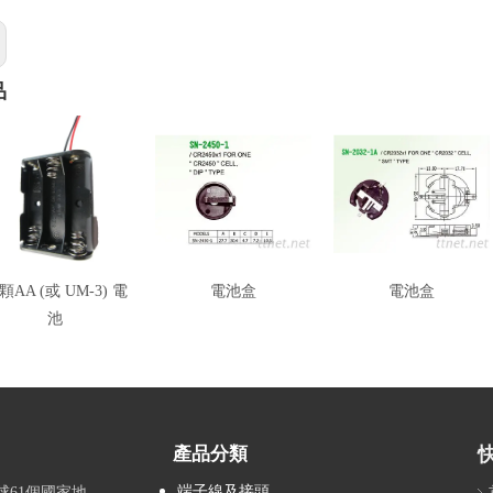
品
顆AA (或 UM-3) 電
電池盒
電池盒
池
產品分類
端子線及接頭
全球61個國家地