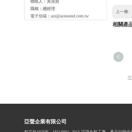
聯絡人：黃添寶
職稱：總經理
上一條:
電子信箱：
ace@acesound.com.tw
相關產
三
亞聲企業有限公司
創立於1976年，ISO 9001: 2015 認證合格工廠，產品行銷