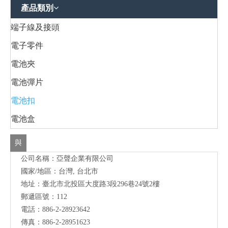
產品類別
端子線及接頭
電子零件
電池夾
電池彈片
電池扣
電池盒
與
公司名稱：亞聲企業有限公司
我
國家/地區：台灣, 台北市
們
地址：
臺北市北投區大度路3段296巷24號2樓
聯
郵遞區號：112
電話：886-2-28923642
絡
傳真：886-2-28951623